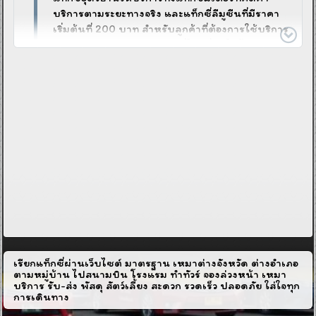
บริการตามระยะทางจริง และแท็กซี่ลีมูซีนที่มีราคา
เริ่มต้นที่ 200 บาท สำหรับลูกค้าที่ต้องการใช้บริการ
แบบเร่งด่วน เราจะจัดหารถที่ใกล้ที่สุดให้โดยทันที
ผ่านเครื่องมือสื่อสาร เพื่อให้คุณได้รับบริการอย่าง
รวดเร็วที่สุด หลังจากได้รถที่ใกล้ที่สุดแล้ว คนขับจะ
โทรติดต่อแจ้งรายละเอียดสีรถ ทะเบียนรถ และเวลา
ที่จะมารับคุณอย่างชัดเจน
เว็บไซต์ของเรายังให้บริการรถแท็กซี่และรถเหมา
ส่วนตัวสำหรับลูกค้าที่ต้องการจองล่วงหน้า โดยเมื่อ
เราได้รับข้อมูลความต้องการของคุณครบถ้วน ทีมงาน
จะจัดหารถที่ตรงกับความต้องการของคุณทันที พร้อม
ส่งข้อมูลพนักงานขับรถและรูปรถที่ให้บริการจริงให้
คุณตรวจสอบ หากรถหรือบริการไม่ตรงตามความ
ต้องการ คุณสามารถแจ้งเปลี่ยนแปลงได้ เรายินดี
จัดหารถใหม่จนกว่าจะตรงตามความต้องการของคุณ
เรียกแท็กซี่ผ่านเว็บไซต์ มาตรฐาน เหมาต่างจังหวัด ต่างอำเภอ
ในวันนัดหมาย พนักงานขับรถทุกคันจะจอดรอคุณ
ตามหมู่บ้าน ไปสนามบิน โรงแรม ทำทัวร์ จองล่วงหน้า เหมา
ตามตำแหน่งที่แจ้งไว้ล่วงหน้า โดยจะมาถึงก่อนเวลา
บริการ รับ-ส่ง พัสดุ สัตว์เลี้ยง สะดวก รวดเร็ว ปลอดภัย ใส่ใจทุก
การเดินทาง
นัดหมายประมาณ 30 นาที เพื่อให้คุณมีเวลาพร้อม
สำหรับการเดินทางอย่างสะดวกและไม่ต้องเร่งรีบ