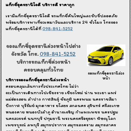
แท็กซี่อุดรธานีใจดี บริการดี ราคาถูก
เรามีแท็กซี่อุดรธานีใจดี รถแท็กซี่คันใหญ่และขับขี่ปลอดภัย
พร้อมบริการพาเที่ยวเหมาวันและบริการ 24 ชั่วโมง โทรจอง
แท็กซี่อุดรธานีได้ที่
098-841-5252
จองแท็กซี่อุดรธานีล่วงหน้าไปต่าง
จังหวัด โทร.
098-841-5252
บริการรถแท็กซี่ล่วงหน้า
ครอบคลุมทั่วไทย
จองแท็กซี่อุดรธานีล่วง
หน้า
บริการจองแท็กซี่อุดรธานีล่วงหน้า
ครอบคลุมเส้นทางทั่วประเทศไทย ไม่ว่า
จะเป็นการเดินทางไปเชียงราย เชียงใหม่ น่าน พะเยา แพร่
แม่ฮ่องสอน ลำปาง กาฬสินธุ์ ชัยภูมิ นครพนม นครราชสีมา
บึงกาฬ บุรีรัมย์ มุกดาหาร ยโสธร สกลนคร สุรินทร์ ศรีสะเกษ
หนองคาย หนองบัวลำภู อำนาจเจริญ กำแพงเพชร นครปฐม
นครสวรรค์ นนทบุรี ปทุมธานี พระนครศรีอยุธยา พิษณุโลก
เพชรบูรณ์ ลพบุรี สมุทรปราการ สมุทรสงคราม สมุทรสาคร