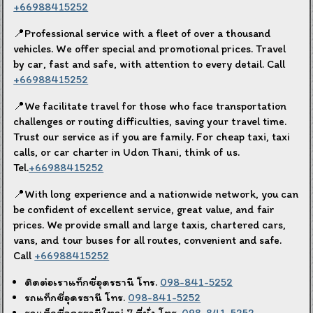
+66988415252
📍Professional service with a fleet of over a thousand
vehicles. We offer special and promotional prices. Travel
by car, fast and safe, with attention to every detail. Call
+66988415252
📍We facilitate travel for those who face transportation
challenges or routing difficulties, saving your travel time.
Trust our service as if you are family. For cheap taxi, taxi
calls, or car charter in Udon Thani, think of us.
Tel.
+66988415252
📍With long experience and a nationwide network, you can
be confident of excellent service, great value, and fair
prices. We provide small and large taxis, chartered cars,
vans, and tour buses for all routes, convenient and safe.
Call
+66988415252
ติดต่อเราแท็กซี่อุดรธานี โทร.
098-841-5252
รถแท็กซี่อุดรธานี โทร.
098-841-5252
รถแท็กซี่อุดรธานีใหญ่ 7 ที่นั่ง โทร.
098-841-5252