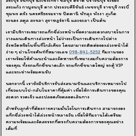
สระบุรี จันทบุรี ฉะเชิงเทรา ชลบุรี ตราด ปราจีนบุรี ระยอง
สระแก้ว กาญจนบุรี ตาก ประจวบคีรีขันธ์ เพชรบุรี ราชบุรี กระบี่
ชุมพร ตรัง นครศรีธรรมราช ปัตตานี พัทลุง พังงา ภูเก็ต
ระนอง สตูล สงขลา สุราษฎร์ธานี และยะลา เป็นต้น
เรามีบริการเหมารถแท็กซี่ล่วงหน้าเพื่อความสะดวกสบายในการ
วางแผนเดินทางล่วงหน้า ไม่ว่าจะเป็นการเดินทางไปต่าง
จังหวัดหรือในพื้นที่ใกล้เคียง โดยสามารถติดต่อจองล่วงหน้าได้
ง่าย ๆ ผ่านโทรศัพท์ที่หมายเลข
098-841-5252
ทีมงานของ
เราพร้อมให้คำแนะนำและจัดหารถที่เหมาะสมกับความต้องการ
ของคุณ ทั้งรถแท็กซี่ขนาดเล็ก รถแท็กซี่ขนาดใหญ่ รถตู้ VIP
และรถเช่าพร้อมคนขับ
นอกจากนี้ เรายังมีบริการรับส่งสนามบินและบริการเหมารถไป
เที่ยวแบบไป-กลับในราคาที่คุ้มค่า เพื่อให้การเดินทางของคุณ
สะดวก รวดเร็ว และปลอดภัยตลอดเส้นทาง
สำหรับลูกค้าที่ต้องการความมั่นใจในการเดินทาง สามารถจอง
แท็กซี่ล่วงหน้าได้ล่วงหน้าหลายวัน เพื่อให้ทีมงานได้เตรียม
ความพร้อมและจัดสรรรถที่ตรงกับความต้องการของคุณอย่าง
เต็มที่