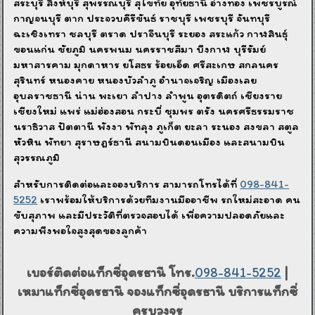
สระบุรี สิงห์บุรี สุพรรณบุรี สุโขทัย อุทัยธานี อ่างทอง เพชรบูรณ์
กาญจนบุรี ตาก ประจวบคีรีขันธ์ ราชบุรี เพชรบุรี จันทบุรี
ฉะเชิงเทรา ชลบุรี ตราด ปราจีนบุรี ระยอง สระแก้ว กาฬสินธุ์
ขอนแก่น ชัยภูมิ นครพนม นครราชสีมา บึงกาฬ บุรีรัมย์
มหาสารคาม มุกดาหาร ยโสธร ร้อยเอ็ด ศรีสะเกษ สกลนคร
สุรินทร์ หนองคาย หนองบัวลำภู อำนาจเจริญ เมืองเลย
อุบลราชธานี น่าน พะเยา ลำปาง ลำพูน อุตรดิตถ์ เชียงราย
เชียงใหม่ แพร่ แม่ฮ่องสอน กระบี่ ชุมพร ตรัง นครศรีธรรมราช
นราธิวาส ปัตตานี พังงา พัทลุง ภูเก็ต ยะลา ระนอง สงขลา สตูล
หัวหิน พัทยา สุราษฎร์ธานี สนามบินดอนเมือง และสนามบิน
สุวรรณภูมิ
สำหรับการติดต่อและจองบริการ สามารถโทรได้ที่
098-841-
5252
เราพร้อมให้บริการด้วยทีมงานมืออาชีพ รถใหม่สะอาด คน
ขับสุภาพ และมีประวัติที่ตรวจสอบได้ เพื่อความปลอดภัยและ
ความพึงพอใจสูงสุดของลูกค้า
เบอร์ติดต่อแท็กซี่อุดรธานี โทร.
098-841-5252
|
เหมาแท็กซี่อุดรธานี จองแท็กซี่อุดรธานี บริการแท็กซี่
ครบวงจร