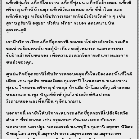
แท็กซี่กู่แก้ว แท็กซี่ไชยวาน แท็กซี่ทุ่งฝน แท็กซี่สร้างคอม แท็กซี่
ศรีธาตุ แท็กซี่บ้านดุง แท็กซี่วังสามหมอ แท็กซี่น้ำโสม และ
แท็กซี่นายูง พร้อมให้บริการเหมารถไปยังจังหวัดต่าง ๆ เช่น
สุราษฎร์ธานี อยุธยา หัวหิน พัทยา ระยอง และสนามบิน
สุวรรณภูมิ
เรามีบริการเรียกแท็กซี่อุดรธานี รถเหมาไปต่างจังหวัด รวมถึง
รถเช่าพร้อมคนขับ รถตู้นำเที่ยว รถตู้เหมารถ และรถกระบะ
รับจ้างสำหรับขนของ เพื่อความสะดวกในการเดินทางและการ
ขนส่งของคุณ
ศูนย์แท็กซี่อุดรธานีให้บริการครอบคลุมทั้งในเมืองและพื้นที่ใกล้
เคียง เช่น กุดจับ หนองวัวซอ กุมภวาปี โนนสะอาด หนองหาน
ทุ่งฝน ไชยวาน ศรีธาตุ บ้านดุง บ้านผือ น้ำโสม เพ็ญ สร้างคอม
หนองแสง นายูง พิบูลย์รักษ์ กู่แก้ว ประจักษ์ศิลปาคม
วังสามหมอ และพื้นที่อื่น ๆ อีกมากมาย
นอกจากนี้ เรายังให้บริการเหมารถแท็กซี่อุดรธานีไปยังจังหวัด
ต่าง ๆ ทั่วประเทศ เช่น กรุงเทพฯ กำแพงเพชร ชัยนาท
นครนายก นครปฐม นครสวรรค์ นนทบุรี ปทุมธานี อยุธยา พิจิตร
พิษณุโลก ลพบุรี สมุทรปราการ สมุทรสงคราม สมุทรสาคร