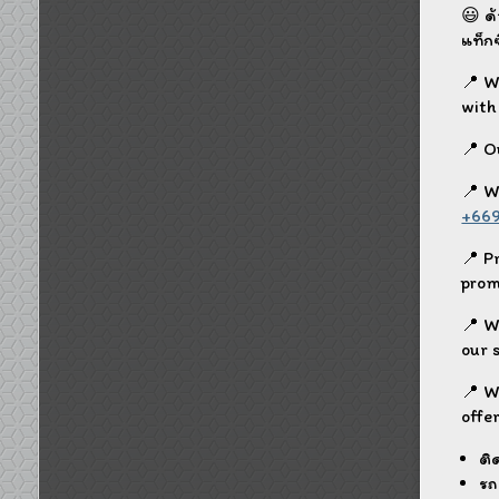
😃 ด้
แท็ก
📍 W
with
📍 Ou
📍 W
+66
📍 P
promo
📍 We
our s
📍 W
offer
ติ
รถ