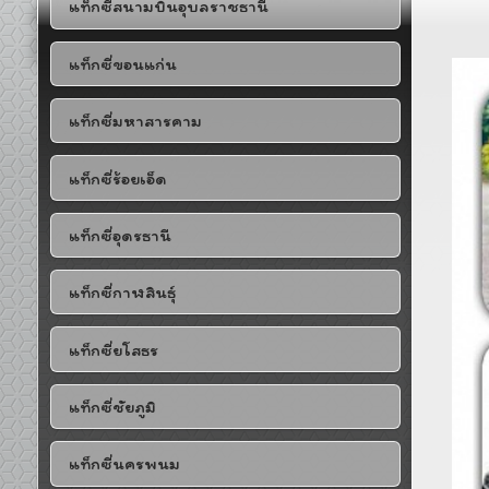
แท็กซี่สนามบินอุบลราชธานี
แท็กซี่ขอนแก่น
แท็กซี่มหาสารคาม
แท็กซี่ร้อยเอ็ด
แท็กซี่อุดรธานี
แท็กซี่กาฬสินธุ์
แท็กซี่ยโสธร
แท็กซี่ชัยภูมิ
แท็กซี่นครพนม