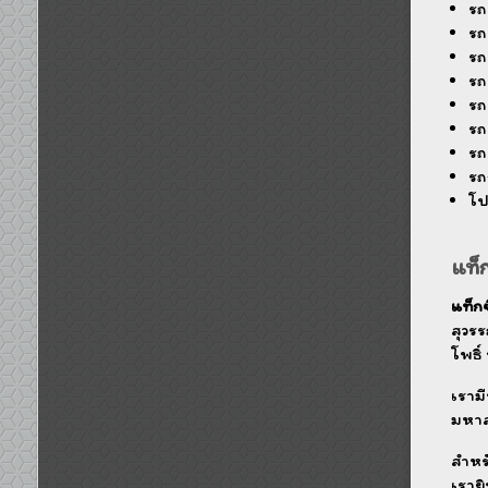
รถ
รถ
รถ
รถ
รถ
รถ
รถ
รถ
โป
แท็ก
แท็กซี
สุวร
โพธิ
เราม
มหาส
สำหร
เราย