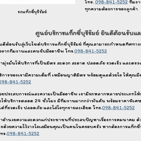
โทร.
098-841-5252
ทีมงา
ทุกความต้องการของลูกค้า
รถแท็กซี่บุรีรัมย์
ศูนย์บริการแท็กซี่บุรีรัมย์ ยินดีต้อนรับ
ินดีต้อนรับสู่เว็บไซต์บริการแท็กซี่บุรีรัมย์ ที่คุณสามารถกำหนดทิศ
ใจจากทีมงานและคนขับมืออาชีพ โทร.
098-841-5252
รามุ่งมั่นให้บริการที่เป็นมิตร สะดวก สะอาด ปลอดภัย รวดเร็ว และตรง
ริการของเรามีความเต็มที่ เหมือนญาติมิตร พร้อมดูแลด้วยใจ ให้คุณมี
098-841-5252
้วยประสบการณ์และความเป็นมืออาชีพ เรามีรถหลากหลายประเภทให้เลือก
มให้บริการตลอด 24 ชั่วโมง มีทีมงานมากกว่าพันคัน พร้อมราคาพิเศษ
ต์ที่รวดเร็ว ปลอดภัย และใส่ใจทุกรายละเอียด โทร.
098-841-5252
ราอำนวยความสะดวกแก่ประชาชนที่ประสบปัญหาเรื่องการคมนาคม ด้
ารด้วยความไว้วางใจเสมือนคุณเป็นคนในครอบครัว หากต้องการแท็กซี่ราค
โทร.
098-841-5252