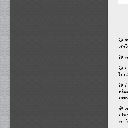
😃 ย
จริง
😃 เ
😃 บ
โทร.
😃 ด
พร้อ
รถยน
😃 เ
บริก
เรา 